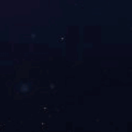
关于我们
业务范围
产品展示
公司简介
机械加工
开云手机登录入口-开云
（中国）
公司环境
钣金&焊接件加工
轴