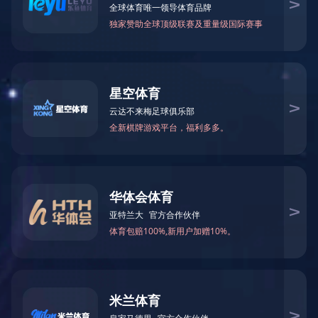
关于我们
ABOUT US
公司简介
公司环境
公司荣誉
开云手机登录入口
生产实力