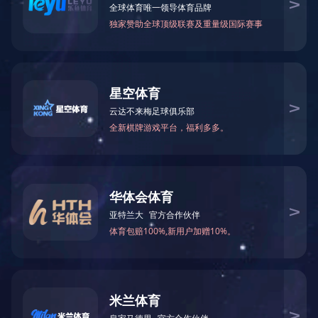
剪板机
发布时间: 2020-03-25