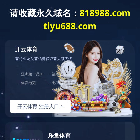
开云手机登录入口

欢迎访问开云手机登录入口-开云（中国） 官网!
联系电话: 028-84824285
开云手机登录入口
关于我们
业务范围
开云手机登录入口
关于我们
业务范围
公司简介
机械加工
公司环境
钣金&焊接件加工
公司荣誉
开云手机登录入口
生产实力
产品展示
案例展示
新闻资讯
公司简介
机械加工
公司环境
钣金&焊接件加
公司荣誉
开云手机登录入口
生产实力
产品展示
案例展示
新闻资讯
开云手机登录入口-
案例展示
行业新闻
轴
厂房展示
开云手机登录入口
模具
螺柱、螺帽
缸体
法兰
管卡
滤网
油箱
支架
开云（中国）
开云手机登录入口-开云（中国）
开云手机登录入口-
案例展示
行业新闻
轴
厂房展示
开云手机登录入口
模具
螺柱、螺帽
缸体
法兰
管卡
滤网
油箱
支架
开云（中国）
开云手机登录入口-开云（中国）
在线地图
开云手机登录入口-开云（中国）
开云手机登录入口-开云（中国）
在线地图