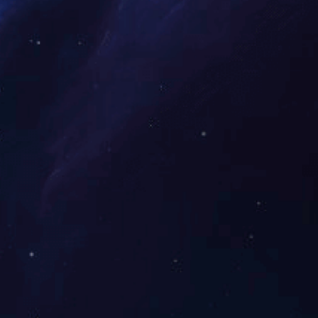
返回产品列表
