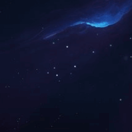
上一个:
滤网三
下一下:
滤网二