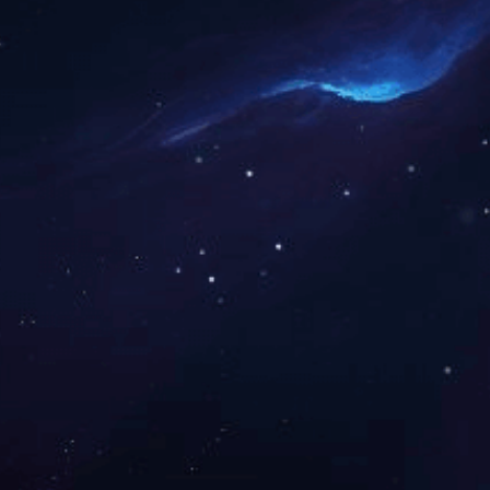
上一个:
下一下:
铣床X52K