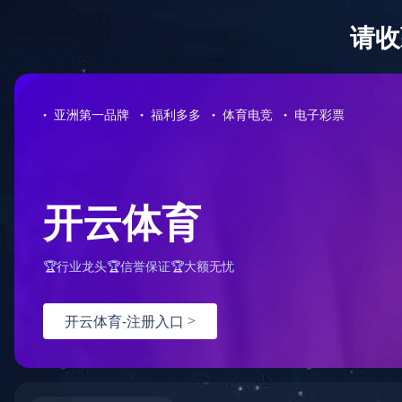
开云手机登录入口
欢迎访问开云手机登录入口-开云（中国） 官网!
开云手机登录入
开云手机登录入口
关于我
公司简
公司环
公司荣
开云手机登
生产实