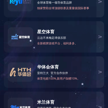
[集团要闻]姜锋利副省长一行来陕旅集团调研
发布时间: 2020-03-19 阅读