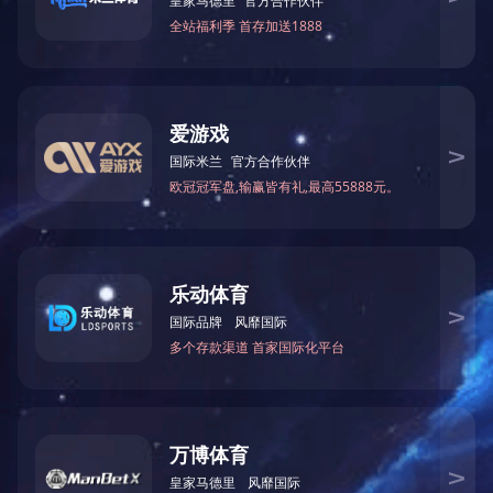
[集团要闻]姜锋利副省长一行来陕旅集团调研