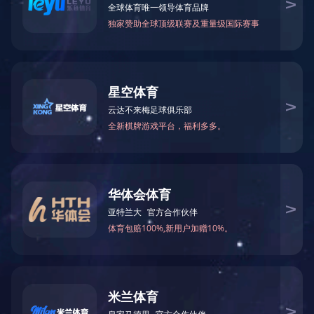
[集团要闻]姜锋利副省长一行来陕旅集团调研
发布时间: 2020-03-19 阅读