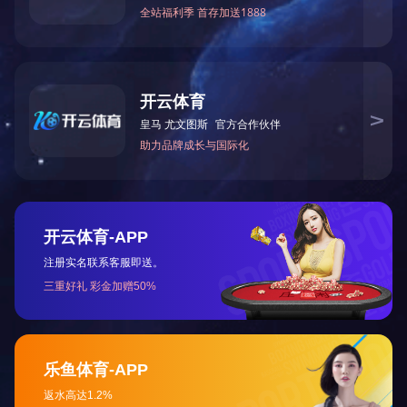
上一个:
精密五金零件机械加工精度为什么会变差？
下一下: