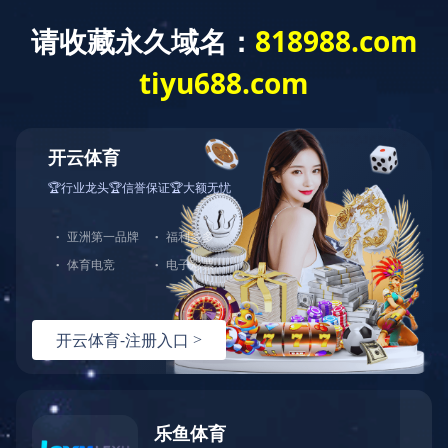
开云手机登录入口

欢迎访问开云手机登录入口-开云（中国） 官网!
联系电话: 028-84824285
开云手机登录入口
关于我们
业务范围
开云手机登录入口
关于我们
业务范围
公司简介
机械加工
公司环境
钣金&焊接件加工
公司荣誉
开云手机登录入口
生产实力
产品展示
案例展示
新闻资讯
公司简介
机械加工
公司环境
钣金&焊接件加
公司荣誉
开云手机登录入口
生产实力
产品展示
案例展示
新闻资讯
开云手机登录入口-
案例展示
行业新闻
轴
厂房展示
开云手机登录入口
模具
螺柱、螺帽
缸体
法兰
管卡
滤网
油箱
支架
开云（中国）
开云手机登录入口-开云（中国）
开云手机登录入口-
案例展示
行业新闻
轴
厂房展示
开云手机登录入口
模具
螺柱、螺帽
缸体
法兰
管卡
滤网
油箱
支架
开云（中国）
开云手机登录入口-开云（中国）
在线地图
开云手机登录入口-开云（中国）
开云手机登录入口-开云（中国）
在线地图